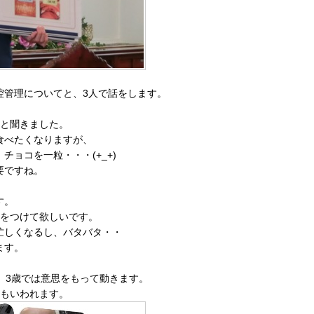
腔管理についてと、3人で話をします。
」と聞きました。
食べたくなりますが、
ョコを一粒・・・(+_+)
要ですね。
す。
気をつけて欲しいです。
忙しくなるし、バタバタ・・
ます。
・
、3歳では意思をもって動きます。
ともいわれます。