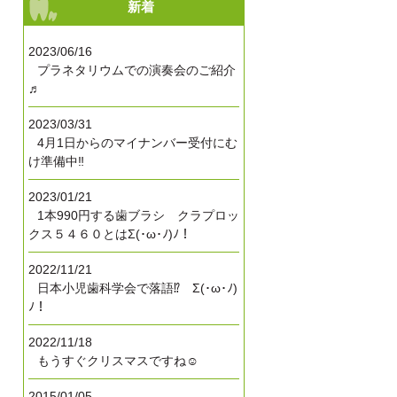
新着
2023/06/16
プラネタリウムでの演奏会のご紹介
♬
2023/03/31
4月1日からのマイナンバー受付にむ
け準備中‼
2023/01/21
1本990円する歯ブラシ クラプロッ
クス５４６０とはΣ(･ω･ﾉ)ﾉ！
2022/11/21
日本小児歯科学会で落語⁉ Σ(･ω･ﾉ)
ﾉ！
2022/11/18
もうすぐクリスマスですね☺
2015/01/05