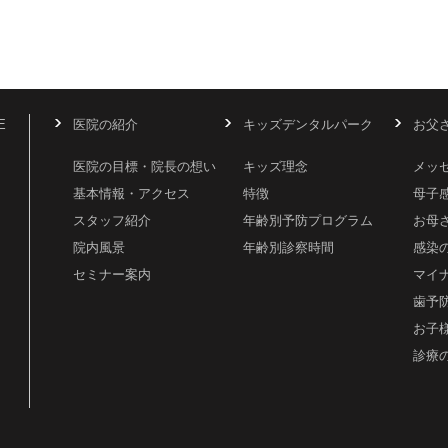
E
医院の紹介
キッズデンタルパーク
お父
医院の目標・院長の想い
キッズ理念
メッ
基本情報・アクセス
特徴
母子
スタッフ紹介
年齢別予防プログラム
お母
院内風景
年齢別診察時間
感染
セミナー案内
マイ
歯予
お子
診療