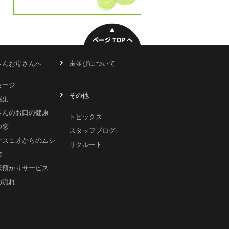
さんお母さんへ
歯並びについて
セージ
その他
感染
さんのお口の健康
トピックス
の窓
スタッフブログ
ナス１才からのムシ
リクルート
防
様預かりサービス
の流れ